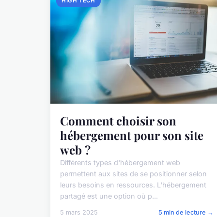
HIGH TECH
Comment choisir son
hébergement pour son site
web ?
Différents types d'hébergement web
permettent aux sites de se positionner selon
leurs besoins en ressources. L'hébergement
partagé est une option où p...
5 mars 2025
5 min de lecture →