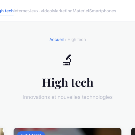
gh tech
Internet
Jeux-video
Marketing
Materiel
Smartphones
Accueil
› High tech
🔬
High tech
Innovations et nouvelles technologies