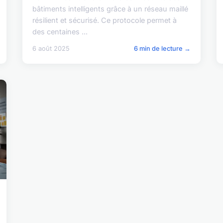
bâtiments intelligents grâce à un réseau maillé
résilient et sécurisé. Ce protocole permet à
des centaines ...
6 août 2025
6 min de lecture →