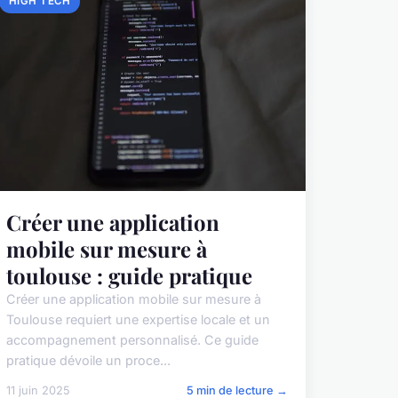
HIGH TECH
Créer une application
mobile sur mesure à
toulouse : guide pratique
Créer une application mobile sur mesure à
Toulouse requiert une expertise locale et un
accompagnement personnalisé. Ce guide
pratique dévoile un proce...
11 juin 2025
5 min de lecture →