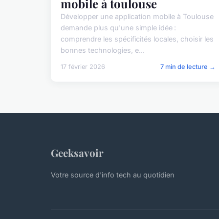
mobile à toulouse
Développer une application mobile à Toulouse
demande plus qu'une simple idée :
comprendre les spécificités locales, choisir les
bonnes technologies, e...
17 février 2026
7 min de lecture →
Geeksavoir
Votre source d'info tech au quotidien