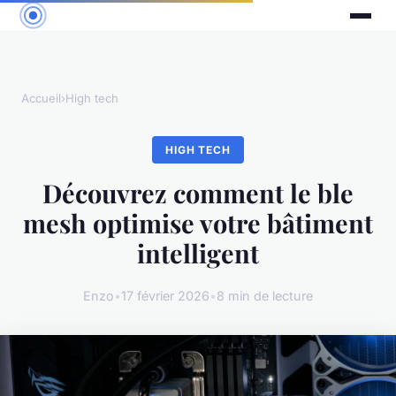
Accueil
›
High tech
HIGH TECH
Découvrez comment le ble
mesh optimise votre bâtiment
intelligent
Enzo
•
17 février 2026
•
8 min de lecture