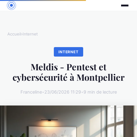
Accueil
›
Internet
INTERNET
Meldis - Pentest et
cybersécurité à Montpellier
Franceline
•
23/06/2026 11:29
•
9 min de lecture