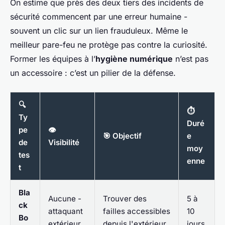
On estime que près des deux tiers des incidents de
sécurité commencent par une erreur humaine -
souvent un clic sur un lien frauduleux. Même le
meilleur pare-feu ne protège pas contre la curiosité.
Former les équipes à l’
hygiène numérique
n’est pas
un accessoire : c’est un pilier de la défense.
🔍
⏱️
Ty
Duré
pe
👁️
🎯 Objectif
e
de
Visibilité
moy
tes
enne
t
Bla
Aucune -
Trouver des
5 à
ck
attaquant
failles accessibles
10
Bo
extérieur
depuis l'extérieur
jours