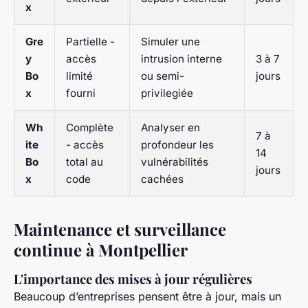
x
Gre
Partielle -
Simuler une
y
accès
intrusion interne
3 à 7
Bo
limité
ou semi-
jours
x
fourni
privilegiée
Wh
Complète
Analyser en
7 à
ite
- accès
profondeur les
14
Bo
total au
vulnérabilités
jours
x
code
cachées
Maintenance et surveillance
continue à Montpellier
L'importance des mises à jour régulières
Beaucoup d’entreprises pensent être à jour, mais un